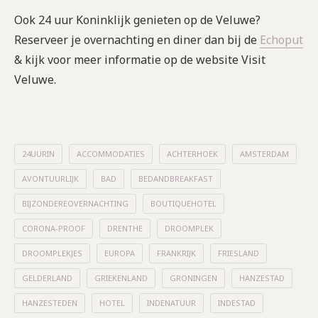
Ook 24 uur Koninklijk genieten op de Veluwe?
Reserveer je overnachting en diner dan bij de
Echoput
& kijk voor meer informatie op de website Visit
Veluwe.
24UURIN
ACCOMMODATIES
ACHTERHOEK
AMSTERDAM
AVONTUURLIJK
BAD
BEDANDBREAKFAST
BIJZONDEREOVERNACHTING
BOUTIQUEHOTEL
CORONA-PROOF
DRENTHE
DROOMPLEK
DROOMPLEKJES
EUROPA
FRANKRIJK
FRIESLAND
GELDERLAND
GRIEKENLAND
GRONINGEN
HANZESTAD
HANZESTEDEN
HOTEL
INDENATUUR
INDESTAD