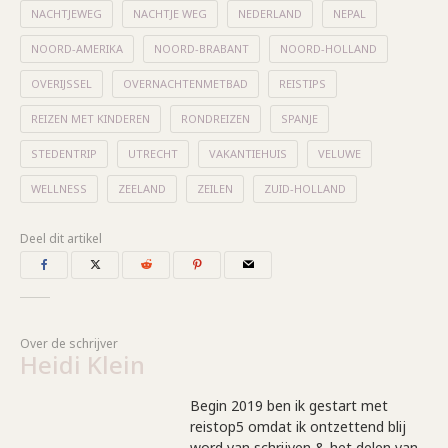
NACHTJEWEG
NACHTJE WEG
NEDERLAND
NEPAL
NOORD-AMERIKA
NOORD-BRABANT
NOORD-HOLLAND
OVERIJSSEL
OVERNACHTENMETBAD
REISTIPS
REIZEN MET KINDEREN
RONDREIZEN
SPANJE
STEDENTRIP
UTRECHT
VAKANTIEHUIS
VELUWE
WELLNESS
ZEELAND
ZEILEN
ZUID-HOLLAND
Deel dit artikel
Over de schrijver
Heidi Klein
Begin 2019 ben ik gestart met
reistop5 omdat ik ontzettend blij
word van schrijven & het delen van