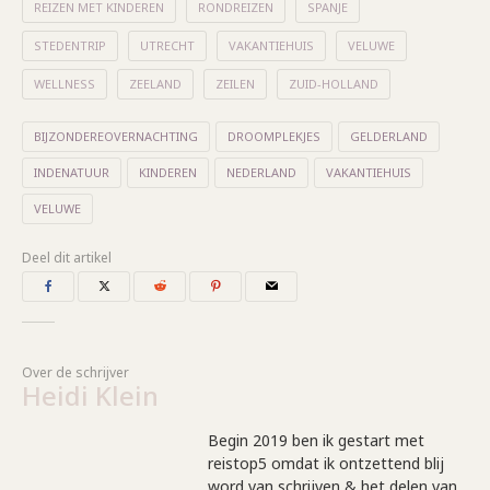
REIZEN MET KINDEREN
RONDREIZEN
SPANJE
STEDENTRIP
UTRECHT
VAKANTIEHUIS
VELUWE
WELLNESS
ZEELAND
ZEILEN
ZUID-HOLLAND
BIJZONDEREOVERNACHTING
DROOMPLEKJES
GELDERLAND
INDENATUUR
KINDEREN
NEDERLAND
VAKANTIEHUIS
VELUWE
Deel dit artikel
Over de schrijver
Heidi Klein
Begin 2019 ben ik gestart met
reistop5 omdat ik ontzettend blij
word van schrijven & het delen van