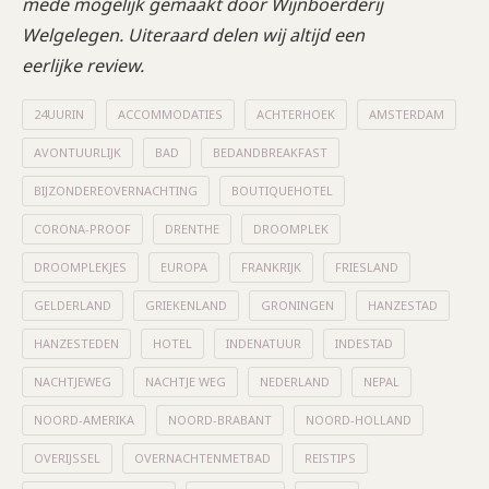
mede mogelijk gemaakt door Wijnboerderij
Welgelegen. Uiteraard delen wij altijd een
eerlijke
review.
24UURIN
ACCOMMODATIES
ACHTERHOEK
AMSTERDAM
AVONTUURLIJK
BAD
BEDANDBREAKFAST
BIJZONDEREOVERNACHTING
BOUTIQUEHOTEL
CORONA-PROOF
DRENTHE
DROOMPLEK
DROOMPLEKJES
EUROPA
FRANKRIJK
FRIESLAND
GELDERLAND
GRIEKENLAND
GRONINGEN
HANZESTAD
HANZESTEDEN
HOTEL
INDENATUUR
INDESTAD
NACHTJEWEG
NACHTJE WEG
NEDERLAND
NEPAL
NOORD-AMERIKA
NOORD-BRABANT
NOORD-HOLLAND
OVERIJSSEL
OVERNACHTENMETBAD
REISTIPS