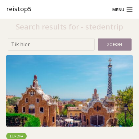
reistop5
MENU
Search results for - stedentrip
ZOEKEN
EUROPA