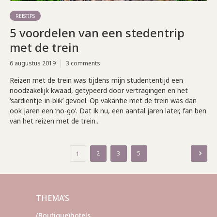
REISTIPS
5 voordelen van een stedentrip
met de trein
6 augustus 2019
3 comments
Reizen met de trein was tijdens mijn studententijd een
noodzakelijk kwaad, getypeerd door vertragingen en het
‘sardientje-in-blik’ gevoel. Op vakantie met de trein was dan
ook jaren een ‘no-go’. Dat ik nu, een aantal jaren later, fan ben
van het reizen met de trein...
Berichten
2
3
5
1
paginering
THEMA’S
(Boutique)hotels