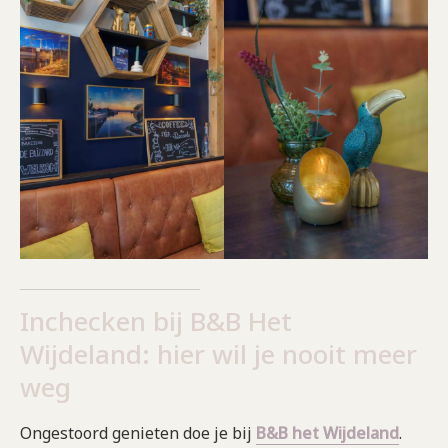
Inchecken bij B&B Het
Wijdeland: hier wil je nooit meer
weg
Ongestoord genieten doe je bij
B&B het Wijdeland
.