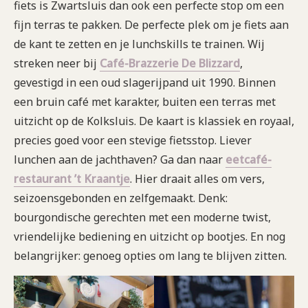
fiets is Zwartsluis dan ook een perfecte stop om een
fijn terras te pakken. De perfecte plek om je fiets aan
de kant te zetten en je lunchskills te trainen. Wij
streken neer bij
Café-Brazzerie De Blizzard
,
gevestigd in een oud slagerijpand uit 1990. Binnen
een bruin café met karakter, buiten een terras met
uitzicht op de Kolksluis. De kaart is klassiek en royaal,
precies goed voor een stevige fietsstop. Liever
lunchen aan de jachthaven? Ga dan naar
eetcafé-
restaurant ’t Kraantje
. Hier draait alles om vers,
seizoensgebonden en zelfgemaakt. Denk:
bourgondische gerechten met een moderne twist,
vriendelijke bediening en uitzicht op bootjes. En nog
belangrijker: genoeg opties om lang te blijven zitten.