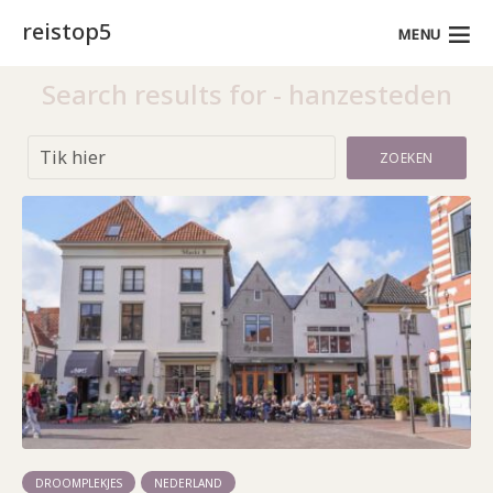
reistop5
MENU
Search results for - hanzesteden
ZOEKEN
DROOMPLEKJES
NEDERLAND