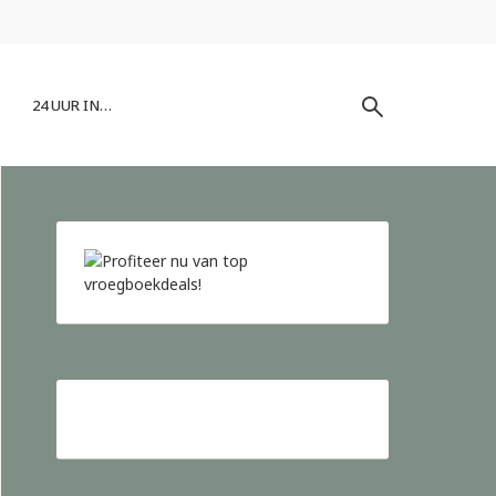
24 UUR IN…