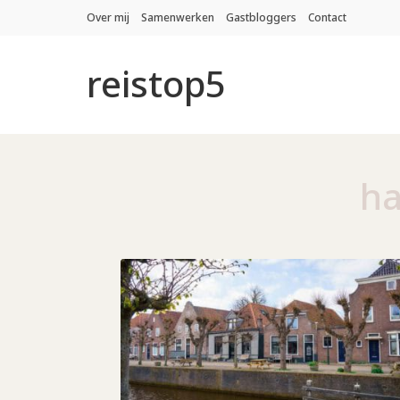
Over mij
Samenwerken
Gastbloggers
Contact
reistop5
ha