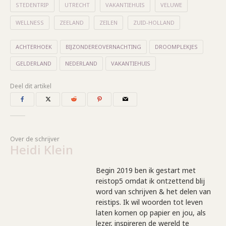
STEDENTRIP
UTRECHT
VAKANTIEHUIS
VELUWE
WELLNESS
ZEELAND
ZEILEN
ZUID-HOLLAND
ACHTERHOEK
BIJZONDEREOVERNACHTING
DROOMPLEKJES
GELDERLAND
NEDERLAND
VAKANTIEHUIS
Deel dit artikel
Over de schrijver
Heidi Klein
Begin 2019 ben ik gestart met
reistop5 omdat ik ontzettend blij
word van schrijven & het delen van
reistips. Ik wil woorden tot leven
laten komen op papier en jou, als
lezer, inspireren de wereld te