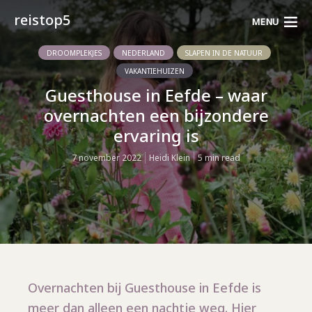
reistop5
MENU
DROOMPLEKJES
NEDERLAND
SLAPEN IN DE NATUUR
VAKANTIEHUIZEN
Guesthouse in Eefde – waar
overnachten een bijzondere
ervaring is
7 november 2022
Heidi Klein
5 min read
Overnachten bij Guesthouse in Eefde is
meer dan alleen een nachtje weg. Hier