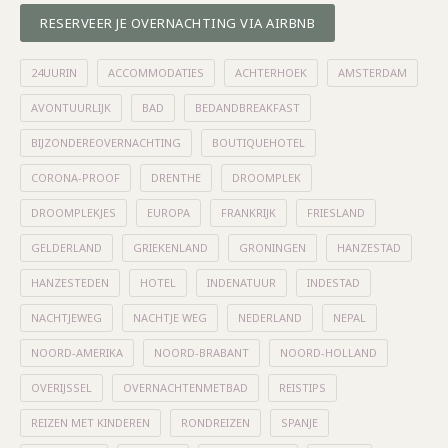
RESERVEER JE OVERNACHTING VIA AIRBNB
24UURIN
ACCOMMODATIES
ACHTERHOEK
AMSTERDAM
AVONTUURLIJK
BAD
BEDANDBREAKFAST
BIJZONDEREOVERNACHTING
BOUTIQUEHOTEL
CORONA-PROOF
DRENTHE
DROOMPLEK
DROOMPLEKJES
EUROPA
FRANKRIJK
FRIESLAND
GELDERLAND
GRIEKENLAND
GRONINGEN
HANZESTAD
HANZESTEDEN
HOTEL
INDENATUUR
INDESTAD
NACHTJEWEG
NACHTJE WEG
NEDERLAND
NEPAL
NOORD-AMERIKA
NOORD-BRABANT
NOORD-HOLLAND
OVERIJSSEL
OVERNACHTENMETBAD
REISTIPS
REIZEN MET KINDEREN
RONDREIZEN
SPANJE