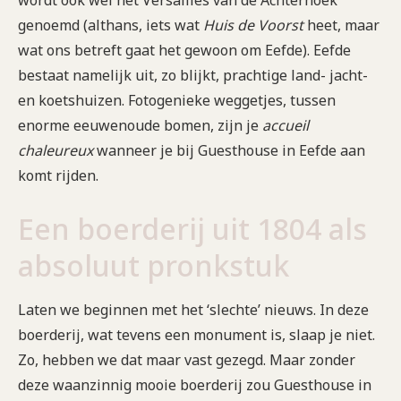
wordt ook wel het Versailles van de Achterhoek
genoemd (althans, iets wat
Huis de Voorst
heet, maar
wat ons betreft gaat het gewoon om Eefde). Eefde
bestaat namelijk uit, zo blijkt, prachtige land- jacht-
en koetshuizen. Fotogenieke weggetjes, tussen
enorme eeuwenoude bomen, zijn je
accueil
chaleureux
wanneer je bij Guesthouse in Eefde aan
komt rijden.
Een boerderij uit 1804 als
absoluut pronkstuk
Laten we beginnen met het ‘slechte’ nieuws. In deze
boerderij, wat tevens een monument is, slaap je niet.
Zo, hebben we dat maar vast gezegd. Maar zonder
deze waanzinnig mooie boerderij zou Guesthouse in