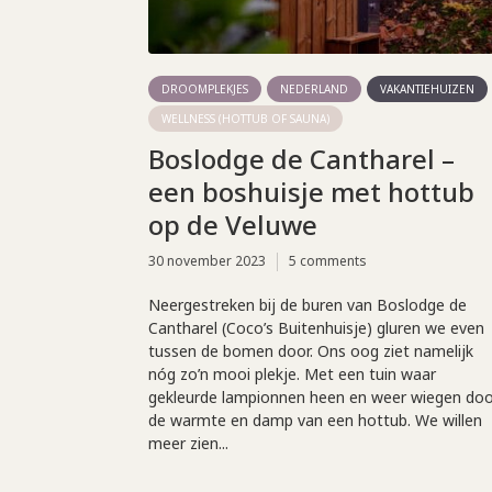
DROOMPLEKJES
NEDERLAND
VAKANTIEHUIZEN
WELLNESS (HOTTUB OF SAUNA)
Boslodge de Cantharel –
een boshuisje met hottub
op de Veluwe
30 november 2023
5 comments
Neergestreken bij de buren van Boslodge de
Cantharel (Coco’s Buitenhuisje) gluren we even
tussen de bomen door. Ons oog ziet namelijk
nóg zo’n mooi plekje. Met een tuin waar
gekleurde lampionnen heen en weer wiegen doo
de warmte en damp van een hottub. We willen
meer zien...