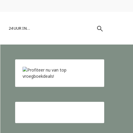
24 UUR IN…