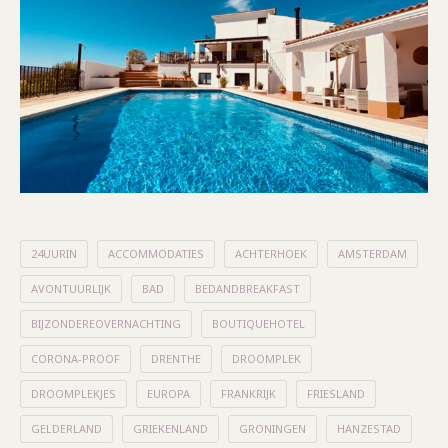
24UURIN
ACCOMMODATIES
ACHTERHOEK
AMSTERDAM
AVONTUURLIJK
BAD
BEDANDBREAKFAST
BIJZONDEREOVERNACHTING
BOUTIQUEHOTEL
CORONA-PROOF
DRENTHE
DROOMPLEK
DROOMPLEKJES
EUROPA
FRANKRIJK
FRIESLAND
GELDERLAND
GRIEKENLAND
GRONINGEN
HANZESTAD