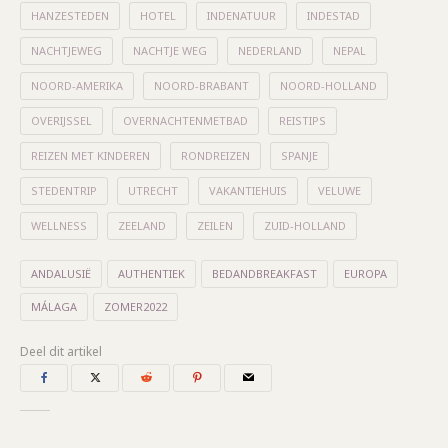
HANZESTEDEN
HOTEL
INDENATUUR
INDESTAD
NACHTJEWEG
NACHTJE WEG
NEDERLAND
NEPAL
NOORD-AMERIKA
NOORD-BRABANT
NOORD-HOLLAND
OVERIJSSEL
OVERNACHTENMETBAD
REISTIPS
REIZEN MET KINDEREN
RONDREIZEN
SPANJE
STEDENTRIP
UTRECHT
VAKANTIEHUIS
VELUWE
WELLNESS
ZEELAND
ZEILEN
ZUID-HOLLAND
ANDALUSIË
AUTHENTIEK
BEDANDBREAKFAST
EUROPA
MÁLAGA
ZOMER2022
Deel dit artikel