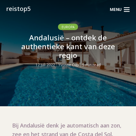
reistop5
MENU
EUROPA
Andalusië – ontdek de
authentieke kant van deze
regio
12 juli 2022
Yvonne Cup
5 min read
Bij Andalusië denk je automatisch aan zon,
zee en het strand van de Costa del Sol.