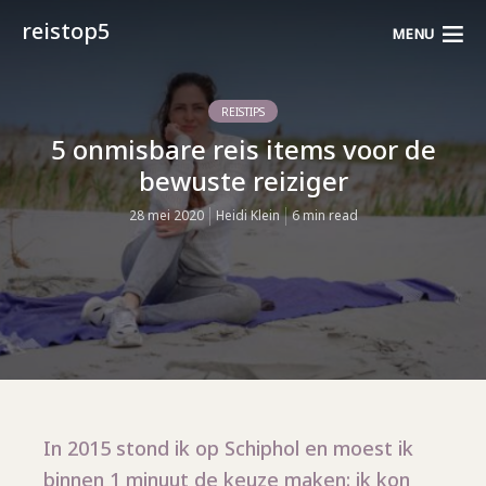
reistop5
MENU
REISTIPS
5 onmisbare reis items voor de
bewuste reiziger
28 mei 2020
Heidi Klein
6 min read
In 2015 stond ik op Schiphol en moest ik
binnen 1 minuut de keuze maken: ik kon