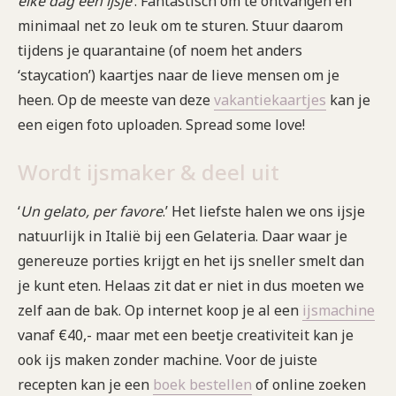
elke dag een ijsje’
. Fantastisch om te ontvangen en
minimaal net zo leuk om te sturen. Stuur daarom
tijdens je quarantaine (of noem het anders
‘staycation’) kaartjes naar de lieve mensen om je
heen. Op de meeste van deze
vakantiekaartjes
kan je
een eigen foto uploaden. Spread some love!
Wordt ijsmaker & deel uit
‘
Un gelato, per favore
.’ Het liefste halen we ons ijsje
natuurlijk in Italië bij een Gelateria. Daar waar je
genereuze porties krijgt en het ijs sneller smelt dan
je kunt eten. Helaas zit dat er niet in dus moeten we
zelf aan de bak. Op internet koop je al een
ijsmachine
vanaf €40,- maar met een beetje creativiteit kan je
ook ijs maken zonder machine. Voor de juiste
recepten kan je een
boek bestellen
of online zoeken