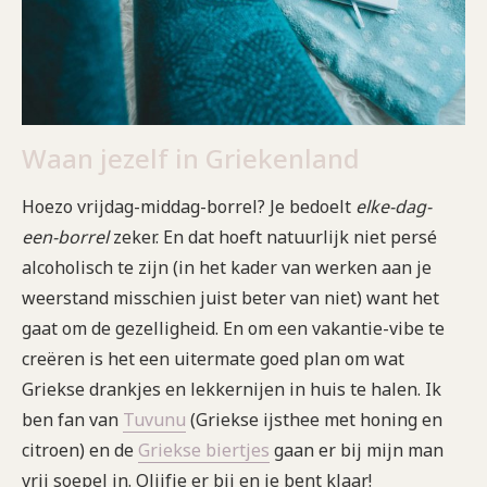
Waan jezelf in Griekenland
Hoezo vrijdag-middag-borrel? Je bedoelt
elke-dag-
een-borrel
zeker. En dat hoeft natuurlijk niet persé
alcoholisch te zijn (in het kader van werken aan je
weerstand misschien juist beter van niet) want het
gaat om de gezelligheid. En om een vakantie-vibe te
creëren is het een uitermate goed plan om wat
Griekse drankjes en lekkernijen in huis te halen. Ik
ben fan van
Tuvunu
(Griekse ijsthee met honing en
citroen) en de
Griekse biertjes
gaan er bij mijn man
vrij soepel in. Olijfje er bij en je bent klaar!