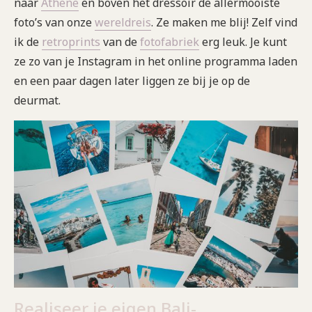
naar
Athene
en boven het dressoir de allermooiste
foto’s van onze
wereldreis
. Ze maken me blij! Zelf vind
ik de
retroprints
van de
fotofabriek
erg leuk. Je kunt
ze zo van je Instagram in het online programma laden
en een paar dagen later liggen ze bij je op de
deurmat.
Realiseer je eigen Bali-