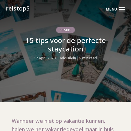
reistop5
MENU
REISTIPS
15 tips voor de perfecte
staycation
12 april 2020
Heidi Klein
9 min read
Wanneer we niet op vakantie kunnen,
halen we het vakantiegevoel maar in huis