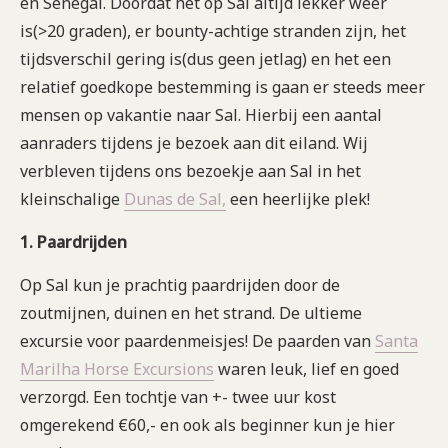
en Senegal. Doordat het op Sal altijd lekker weer
is(>20 graden), er bounty-achtige stranden zijn, het
tijdsverschil gering is(dus geen jetlag) en het een
relatief goedkope bestemming is gaan er steeds meer
mensen op vakantie naar Sal. Hierbij een aantal
aanraders tijdens je bezoek aan dit eiland. Wij
verbleven tijdens ons bezoekje aan Sal in het
kleinschalige
Dunas de Sal,
een heerlijke plek!
1. Paardrijden
Op Sal kun je prachtig paardrijden door de
zoutmijnen, duinen en het strand. De ultieme
excursie voor paardenmeisjes! De paarden van
Santa
Marilha Horse Excursions
waren leuk, lief en goed
verzorgd. Een tochtje van +- twee uur kost
omgerekend €60,- en ook als beginner kun je hier