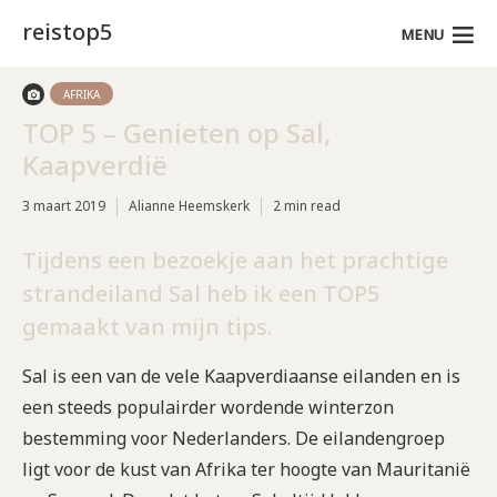
reistop5
MENU
AFRIKA
TOP 5 – Genieten op Sal,
Kaapverdië
3 maart 2019
Alianne Heemskerk
2 min read
Tijdens een bezoekje aan het prachtige
strandeiland Sal heb ik een TOP5
gemaakt van mijn tips.
Sal is een van de vele Kaapverdiaanse eilanden en is
een steeds populairder wordende winterzon
bestemming voor Nederlanders. De eilandengroep
ligt voor de kust van Afrika ter hoogte van Mauritanië