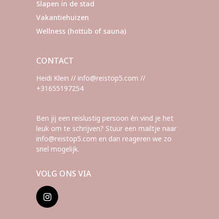
Slapen in de stad
Vakantiehuizen
Wellness (hottub of sauna)
CONTACT
Heidi Klein // info@reistop5.com //
+31655197254
Ben jij een reislustig persoon én vind je het
leuk om te schrijven? Stuur een mailtje naar
info@reistop5.com en dan reageren we zo
snel mogelijk.
VOLG ONS VIA