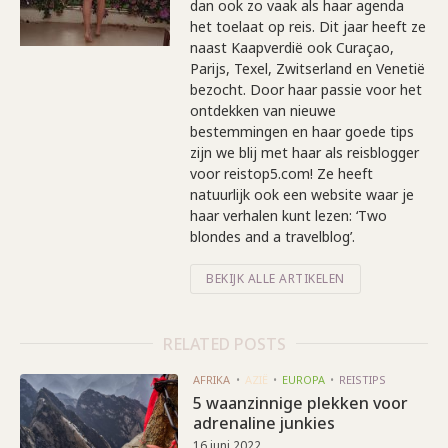
dan ook zo vaak als haar agenda
het toelaat op reis. Dit jaar heeft ze
naast Kaapverdië ook Curaçao,
Parijs, Texel, Zwitserland en Venetië
bezocht. Door haar passie voor het
ontdekken van nieuwe
bestemmingen en haar goede tips
zijn we blij met haar als reisblogger
voor reistop5.com! Ze heeft
natuurlijk ook een website waar je
haar verhalen kunt lezen: ‘Two
blondes and a travelblog’.
BEKIJK ALLE ARTIKELEN
RELATED POSTS
AFRIKA
AZIË
EUROPA
REISTIPS
5 waanzinnige plekken voor
adrenaline junkies
16 juni 2022