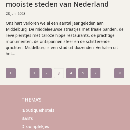
mooiste steden van Nederland
28 juni 2023
Ons hart verloren we al een aantal jaar geleden aan
Middelburg. De middeleeuwse straatjes met fraaie panden, de
lieve pleintjes met talloze hippe restaurants, de prachtige
monumenten, de ontspannen sfeer en de schitterende
grachten: Middelburg is een stad uit duizenden. Verhalen uit
het...
Berichten
1
2
4
5
7
3
paginering
THEMA’S
(Boutique)hotels
B&B's
Droomplekjes