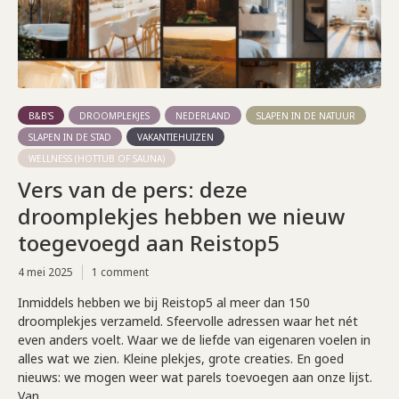
B&B'S
DROOMPLEKJES
NEDERLAND
SLAPEN IN DE NATUUR
SLAPEN IN DE STAD
VAKANTIEHUIZEN
WELLNESS (HOTTUB OF SAUNA)
Vers van de pers: deze
droomplekjes hebben we nieuw
toegevoegd aan Reistop5
4 mei 2025
1 comment
Inmiddels hebben we bij Reistop5 al meer dan 150
droomplekjes verzameld. Sfeervolle adressen waar het nét
even anders voelt. Waar we de liefde van eigenaren voelen in
alles wat we zien. Kleine plekjes, grote creaties. En goed
nieuws: we mogen weer wat parels toevoegen aan onze lijst.
Van...