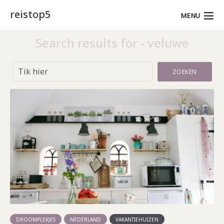
reistop5
MENU
Search results for - veluwe
ZOEKEN
DROOMPLEKJES
NEDERLAND
VAKANTIEHUIZEN