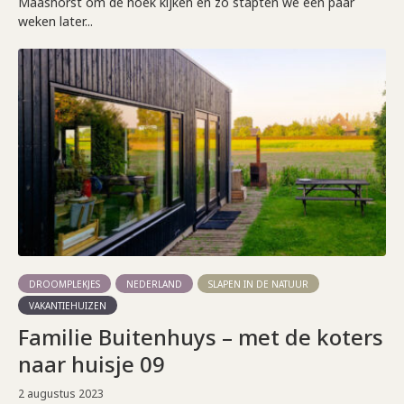
Maashorst om de hoek kijken en zo stapten we een paar
weken later...
DROOMPLEKJES
NEDERLAND
SLAPEN IN DE NATUUR
VAKANTIEHUIZEN
Familie Buitenhuys – met de koters
naar huisje 09
2 augustus 2023