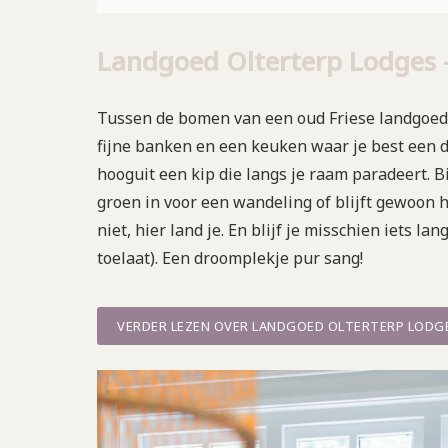
Landgoed Olterterp Lodges – 
Tussen de bomen van een oud Friese landgoed 
fijne banken en een keuken waar je best een 
hooguit een kip die langs je raam paradeert. B
groen in voor een wandeling of blijft gewoon h
niet, hier land je. En blijf je misschien iets 
toelaat). Een droomplekje pur sang!
VERDER LEZEN OVER LANDGOED OLTERTERP LODG