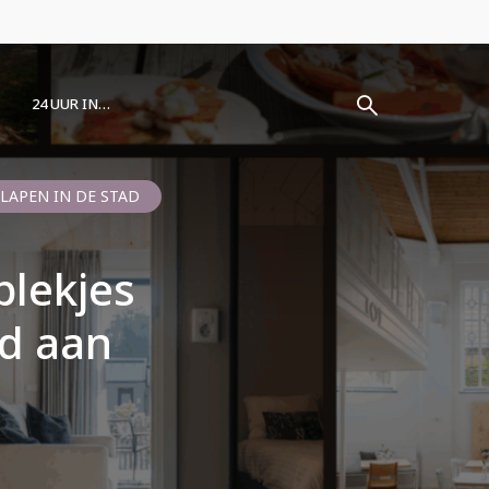
24 UUR IN…
LAPEN IN DE STAD
plekjes
d aan