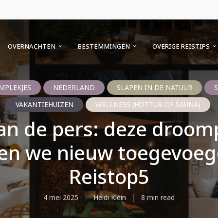
OVERNACHTEN
BESTEMMINGEN
OVERIGE REISTIPS
PLEKJES
NEDERLAND
SLAPEN IN DE NATUUR
S
VAKANTIEHUIZEN
WELLNESS (HOTTUB OF SAUNA)
an de pers: deze droom
en we nieuw toegevoeg
Reistop5
4 mei 2025
Heidi Klein
8 min read