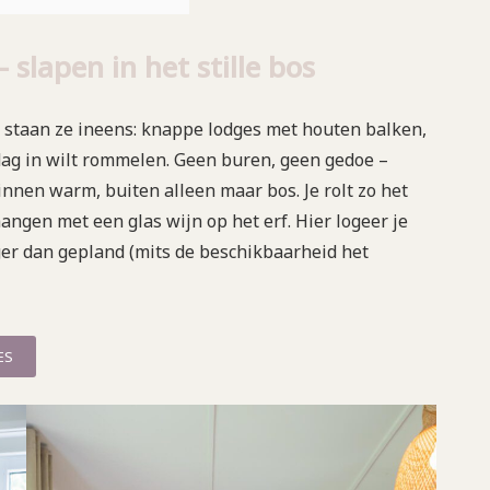
slapen in het stille bos
staan ze ineens: knappe lodges met houten balken,
dag in wilt rommelen. Geen buren, geen gedoe –
innen warm, buiten alleen maar bos. Je rolt zo het
angen met een glas wijn op het erf. Hier logeer je
langer dan gepland (mits de beschikbaarheid het
ES