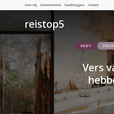
Over mij
Samenwerken
Gastbloggers
Contact
reistop5
B&B'S
DROOM
Vers v
hebb