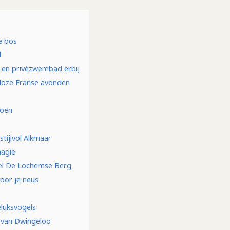
e bos
l
n en privézwembad erbij
deloze Franse avonden
roen
stijlvol Alkmaar
magie
tel De Lochemse Berg
voor je neus
eluksvogels
 van Dwingeloo