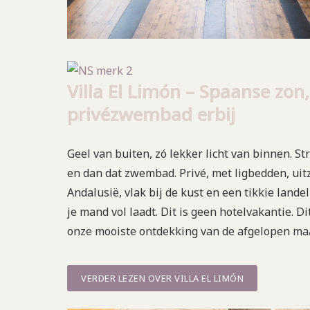
Villa El Limón – Spaanse zon
privézwembad erbij
Geel van buiten, zó lekker licht van binnen. St
en dan dat zwembad. Privé, met ligbedden, uitz
Andalusië, vlak bij de kust en een tikkie land
je mand vol laadt. Dit is geen hotelvakantie. D
onze mooiste ontdekking van de afgelopen maa
VERDER LEZEN OVER VILLA EL LIMÓN