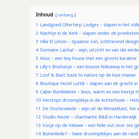
Inhoud
verberg
1
Landgoed Olterterp Lodges – slapen in het still
2
Nachtje in de Kerk – slapen onder de preekstoe
3
Villa El Limón – Spaanse zon, schitterend desig
4
Domaine Lachat – wijn, uitzicht en van die ein
5
Knus – een tiny house met een groots karakter
6
Lilly’s Boshuisje – een knusse hideaway in het g
7
Loof & Bast: back to nature op de luxe manier
8
Boutique Hotel Luttik – slapen aan de gracht in 
9
Cabin Bumblebee – knus, warm en een beetje 
10
Verstopt droomplekje in de Achterhoek – Ho
11
De Oosterweide – wijn uit de klimaatkast, hei 
12
Studio Keizer – charmante B&B in Harderwijk
13
Vosje op de Veluwe – een hide-out voor zes g
14
Buitenlede7 – twee droomplekjes aan de rand