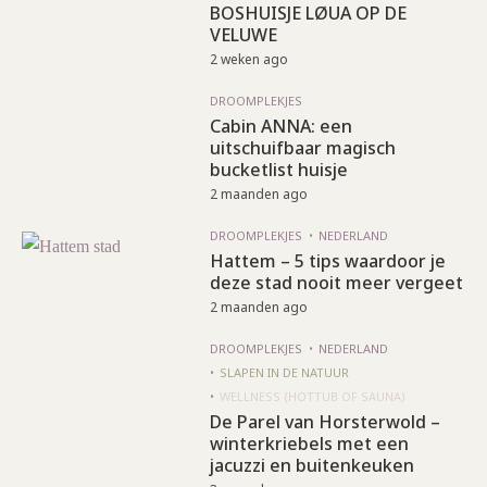
BOSHUISJE LØUA OP DE
VELUWE
2 weken ago
DROOMPLEKJES
Cabin ANNA: een
uitschuifbaar magisch
bucketlist huisje
2 maanden ago
DROOMPLEKJES
NEDERLAND
Hattem – 5 tips waardoor je
deze stad nooit meer vergeet
2 maanden ago
DROOMPLEKJES
NEDERLAND
SLAPEN IN DE NATUUR
WELLNESS (HOTTUB OF SAUNA)
De Parel van Horsterwold –
winterkriebels met een
jacuzzi en buitenkeuken