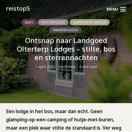
reistop5
MENU
B&B'S
DROOMPLEKJES
SLAPEN IN DE NATUUR
VAKANTIEHUIZEN
Ontsnap naar Landgoed
Olterterp Lodges – stilte, bos
en sterrennachten
1 april 2025
Heidi Klein
4 min read
Een lodge in het bos, maar dan echt. Geen
glamping-op-een-camping of hutje-met-buren,
maar een plek waar stilte de standaard is. Ver weg