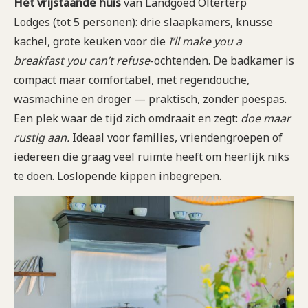
Het vrijstaande huis
van Landgoed Olterterp
Lodges (tot 5 personen): drie slaapkamers, knusse
kachel, grote keuken voor die
I’ll make you a
breakfast you can’t refuse
-ochtenden. De badkamer is
compact maar comfortabel, met regendouche,
wasmachine en droger — praktisch, zonder poespas.
Een plek waar de tijd zich omdraait en zegt:
doe maar
rustig aan.
Ideaal voor families, vriendengroepen of
iedereen die graag veel ruimte heeft om heerlijk niks
te doen. Loslopende kippen inbegrepen.