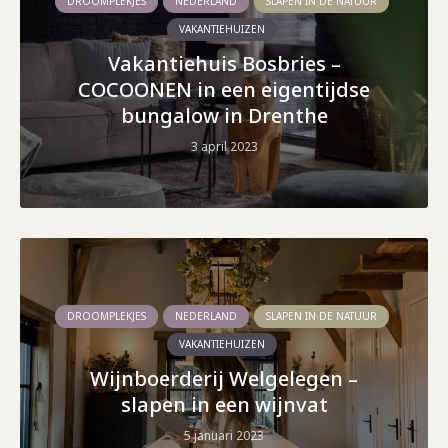
DROOMPLEKJES
NEDERLAND
SLAPEN IN DE NATUUR
VAKANTIEHUIZEN
Vakantiehuis Bosbries –
COCOONEN in een eigentijdse
bungalow in Drenthe
3 april 2023
DROOMPLEKJES
NEDERLAND
SLAPEN IN DE NATUUR
VAKANTIEHUIZEN
Wijnboerderij Welgelegen –
slapen in een wijnvat
5 januari 2023