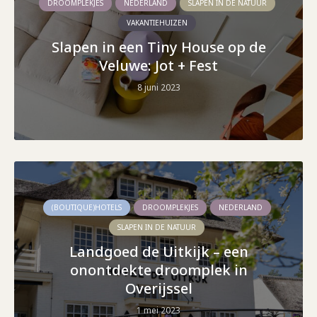
DROOMPLEKJES
NEDERLAND
SLAPEN IN DE NATUUR
VAKANTIEHUIZEN
Slapen in een Tiny House op de
Veluwe: Jot + Fest
8 juni 2023
(BOUTIQUE)HOTELS
DROOMPLEKJES
NEDERLAND
SLAPEN IN DE NATUUR
Landgoed de Uitkijk – een
onontdekte droomplek in
Overijssel
1 mei 2023