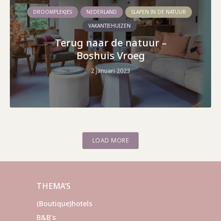
DROOMPLEKJES
NEDERLAND
SLAPEN IN DE NATUUR
VAKANTIEHUIZEN
Terug naar de natuur –
Boshuis Vroeg
2 januari 2023
LOAD MORE
THEMA’S
(Boutique)hotels
B&B's