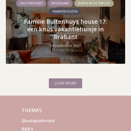
DROOMPLEKJES
NEDERLAND
SLAPEN IN DE NATUUR
VAKANTIEHUIZEN
Familie Buitenhuys house 17:
een knus vakantiehuisje in
Brabant
18 november 2021
LOAD MORE
THEMA’S
(Boutique)hotels
B&B's