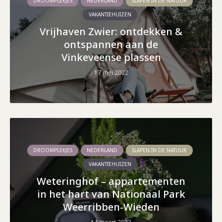
DROOMPLEKJES
NEDERLAND
SLAPEN IN DE NATUUR
VAKANTIEHUIZEN
Vrijhaven Zwier: ontdekken &
ontspannen aan de
Vinkeveense plassen
17 mei 2022
DROOMPLEKJES
NEDERLAND
SLAPEN IN DE NATUUR
VAKANTIEHUIZEN
Weteringhof – appartementen
in het hart van Nationaal Park
Weerribben-Wieden