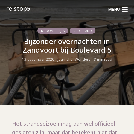
reistop5
MENU
DROOMPLEKJES
NEDERLAND
Bijzonder overnachten in
Zandvoort bij Boulevard 5
13 december 2020
Journal of Wonders
3 min read
Het strandseizoen mag dan wel officieel
gesloten zijn, maar dat betekent niet dat