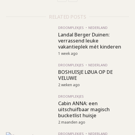
RELATED POSTS
DROOMPLEKJES
NEDERLAND
Landal Berger Duinen:
verrassend leuke
vakantieplek mét kinderen
1 week ago
DROOMPLEKJES
NEDERLAND
BOSHUISJE LØUA OP DE
VELUWE
2 weken ago
DROOMPLEKJES
Cabin ANNA: een
uitschuifbaar magisch
bucketlist huisje
2 maanden ago
DROOMPLEKJES
NEDERLAND