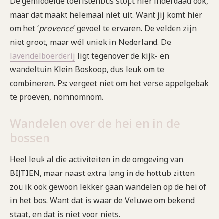
De gemiddelde toeristenbus stopt hier inderdaad ook,
maar dat maakt helemaal niet uit. Want jij komt hier
om het ‘
provence
‘ gevoel te ervaren. De velden zijn
niet groot, maar wél uniek in Nederland. De
lavendelboerderij
ligt tegenover de kijk- en
wandeltuin Klein Boskoop, dus leuk om te
combineren. Ps: vergeet niet om het verse appelgebak
te proeven, nomnomnom.
Wandelen over de hei en in de
bossen
Heel leuk al die activiteiten in de omgeving van
BIJTIEN, maar naast extra lang in de hottub zitten
zou ik ook gewoon lekker gaan wandelen op de hei of
in het bos. Want dat is waar de Veluwe om bekend
staat, en dat is niet voor niets.