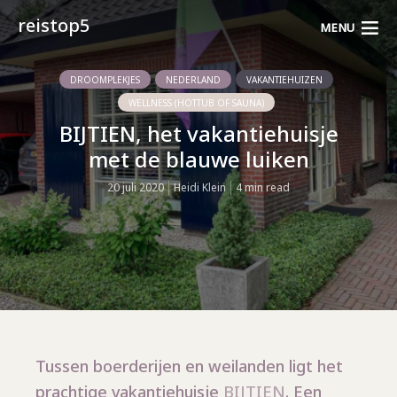
reistop5
MENU
DROOMPLEKJES
NEDERLAND
VAKANTIEHUIZEN
WELLNESS (HOTTUB OF SAUNA)
BIJTIEN, het vakantiehuisje
met de blauwe luiken
20 juli 2020
Heidi Klein
4 min read
Tussen boerderijen en weilanden ligt het
prachtige vakantiehuisje
BIJTIEN
. Een