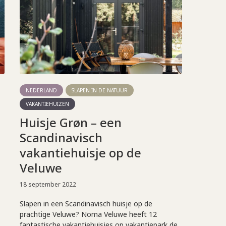
NEDERLAND
SLAPEN IN DE NATUUR
VAKANTIEHUIZEN
Huisje Grøn – een
Scandinavisch
vakantiehuisje op de
Veluwe
18 september 2022
Slapen in een Scandinavisch huisje op de
prachtige Veluwe? Noma Veluwe heeft 12
fantastische vakantiehuisjes op vakantiepark de