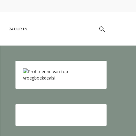
24 UUR IN…