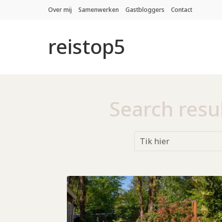
Over mij
Samenwerken
Gastbloggers
Contact
reistop5
Search resul