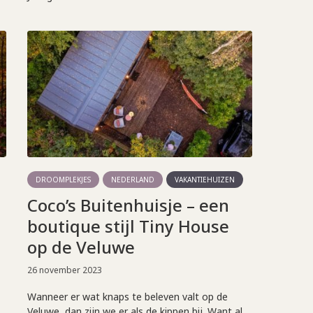
DROOMPLEKJES
NEDERLAND
VAKANTIEHUIZEN
Coco’s Buitenhuisje – een
boutique stijl Tiny House
op de Veluwe
26 november 2023
Wanneer er wat knaps te beleven valt op de
Veluwe, dan zijn we er als de kippen bij. Want al