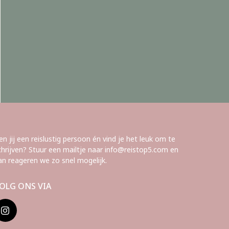
en jij een reislustig persoon én vind je het leuk om te
chrijven? Stuur een mailtje naar info@reistop5.com en
an reageren we zo snel mogelijk.
OLG ONS VIA