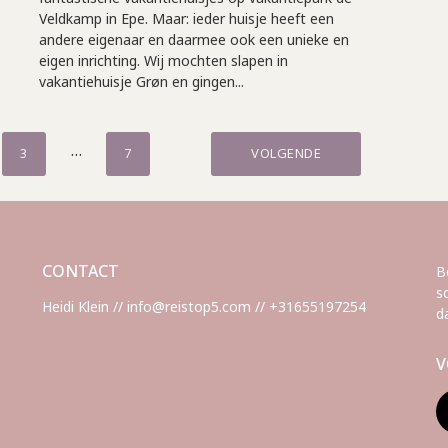
Veldkamp in Epe. Maar: ieder huisje heeft een
andere eigenaar en daarmee ook een unieke en
eigen inrichting. Wij mochten slapen in
vakantiehuisje Grøn en gingen...
…
3
7
VOLGENDE
CONTACT
B
s
Heidi Klein // info@reistop5.com // +31655197254
d
V