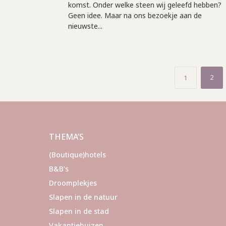
komst. Onder welke steen wij geleefd hebben?
Geen idee. Maar na ons bezoekje aan de
nieuwste...
Berichten
2
1
paginering
THEMA’S
(Boutique)hotels
B&B's
Droomplekjes
Slapen in de natuur
Slapen in de stad
Vakantiehuizen