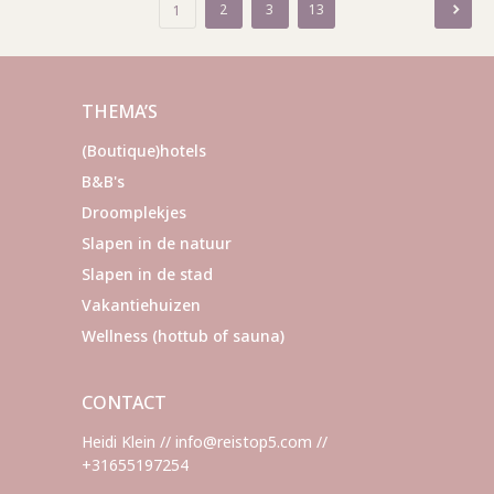
Berichten
2
3
13
1
paginering
THEMA’S
(Boutique)hotels
B&B's
Droomplekjes
Slapen in de natuur
Slapen in de stad
Vakantiehuizen
Wellness (hottub of sauna)
CONTACT
Heidi Klein // info@reistop5.com //
+31655197254