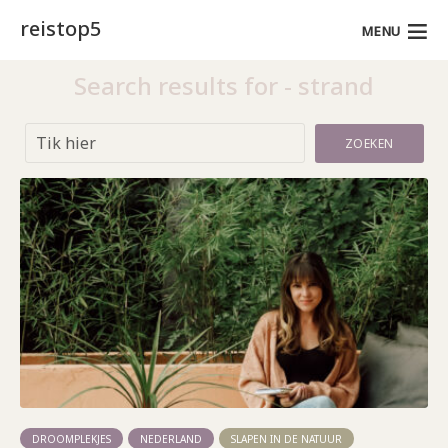
reistop5
MENU
Search results for - strand
ZOEKEN
DROOMPLEKJES
NEDERLAND
SLAPEN IN DE NATUUR