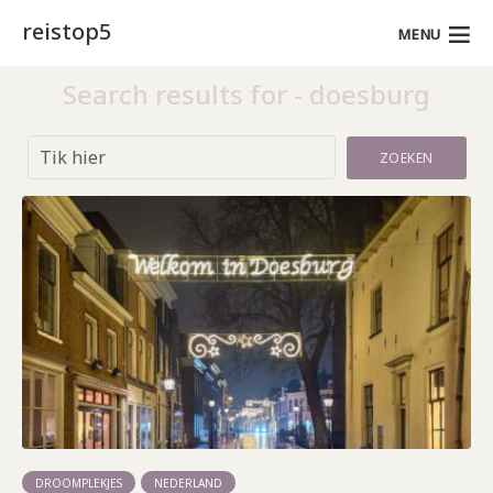
reistop5
MENU
Search results for - doesburg
ZOEKEN
DROOMPLEKJES
NEDERLAND