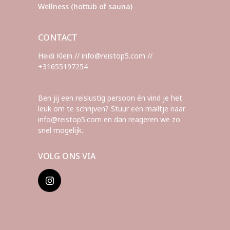
Wellness (hottub of sauna)
CONTACT
Heidi Klein // info@reistop5.com //
+31655197254
Ben jij een reislustig persoon én vind je het
leuk om te schrijven? Stuur een mailtje naar
info@reistop5.com en dan reageren we zo
snel mogelijk.
VOLG ONS VIA