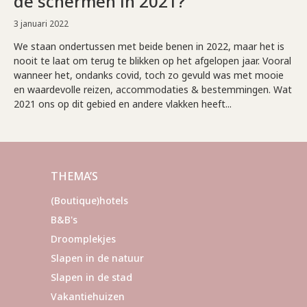
de schermen in 2021?
3 januari 2022
We staan ondertussen met beide benen in 2022, maar het is
nooit te laat om terug te blikken op het afgelopen jaar. Vooral
wanneer het, ondanks covid, toch zo gevuld was met mooie
en waardevolle reizen, accommodaties & bestemmingen. Wat
2021 ons op dit gebied en andere vlakken heeft...
THEMA’S
(Boutique)hotels
B&B's
Droomplekjes
Slapen in de natuur
Slapen in de stad
Vakantiehuizen