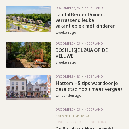
DROOMPLEKJES
NEDERLAND
Landal Berger Duinen:
verrassend leuke
vakantieplek mét kinderen
2 weken ago
DROOMPLEKJES
NEDERLAND
BOSHUISJE LØUA OP DE
VELUWE
3 weken ago
DROOMPLEKJES
NEDERLAND
Hattem – 5 tips waardoor je
deze stad nooit meer vergeet
2 maanden ago
DROOMPLEKJES
NEDERLAND
SLAPEN IN DE NATUUR
WELLNESS (HOTTUB OF SAUNA)
De Parel van Horsterwold –