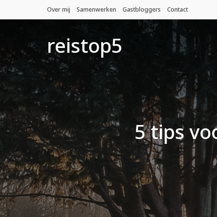
Over mij
Samenwerken
Gastbloggers
Contact
reistop5
5 tips vo