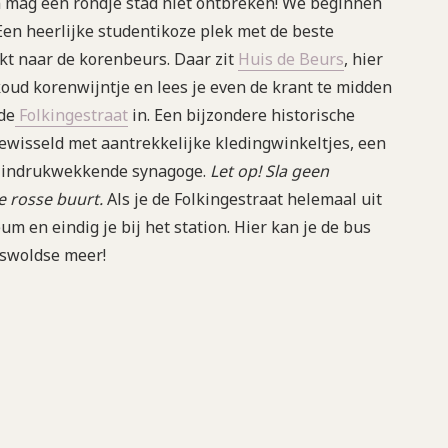
 mag een rondje stad niet ontbreken! We beginnen
 Een heerlijke studentikoze plek met de beste
rkt naar de korenbeurs. Daar zit
Huis de Beurs
, hier
koud korenwijntje en lees je even de krant te midden
de
Folkingestraat
in. Een bijzondere historische
ewisseld met aantrekkelijke kledingwinkeltjes, een
de indrukwekkende synagoge.
Let op! Sla geen
de rosse buurt.
Als je de Folkingestraat helemaal uit
m en eindig je bij het station. Hier kan je de bus
rswoldse meer!