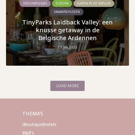
DROOMPLEKJES
EUROPA
SLAPEN IN DE NATUUR
VAKANTIEHUIZEN
TinyParks Laidback Valley: een
knusse getaway in de
Belgische Ardennen
13 juli 2023
LOAD MORE
THEMA’S
(Boutique)hotels
B&B's