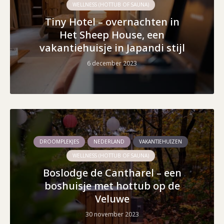
WELLNESS (HOTTUB OF SAUNA)
Tiny Hotel – overnachten in
Het Sheep House, een
vakantiehuisje in Japandi stijl
6 december 2023
DROOMPLEKJES
NEDERLAND
VAKANTIEHUIZEN
WELLNESS (HOTTUB OF SAUNA)
Boslodge de Cantharel – een
boshuisje met hottub op de
Veluwe
30 november 2023