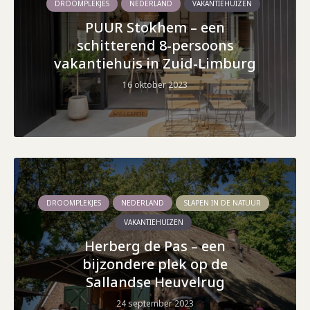
DROOMPLEKJES
NEDERLAND
VAKANTIEHUIZEN
PUUR Stokhem – een
schitterend 8-persoons
vakantiehuis in Zuid-Limburg
16 oktober 2023
DROOMPLEKJES
NEDERLAND
SLAPEN IN DE NATUUR
VAKANTIEHUIZEN
Herberg de Pas – een
bijzondere plek op de
Sallandse Heuvelrug
24 september 2023