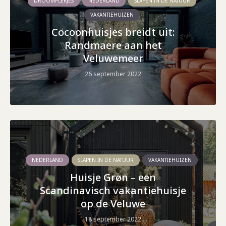
DROOMPLEKJES
NEDERLAND
SLAPEN IN DE NATUUR
VAKANTIEHUIZEN
Cocoonhuisjes breidt uit:
Randmaere aan het
Veluwemeer
26 september 2022
NEDERLAND
SLAPEN IN DE NATUUR
VAKANTIEHUIZEN
Huisje Grøn – een
Scandinavisch vakantiehuisje
op de Veluwe
18 september 2022