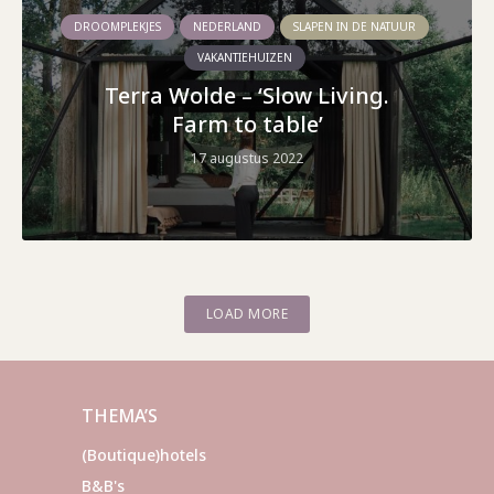
DROOMPLEKJES
NEDERLAND
SLAPEN IN DE NATUUR
VAKANTIEHUIZEN
Terra Wolde – ‘Slow Living.
Farm to table’
17 augustus 2022
LOAD MORE
THEMA’S
(Boutique)hotels
B&B's