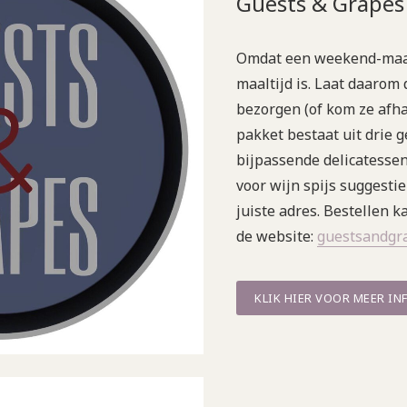
Guests & Grapes
Omdat een weekend-maal
maaltijd is. Laat daarom
bezorgen (of kom ze afha
pakket bestaat uit drie 
bijpassende delicatessen
voor wijn spijs suggestie
juiste adres. Bestellen k
de website:
guestsandgr
KLIK HIER VOOR MEER IN