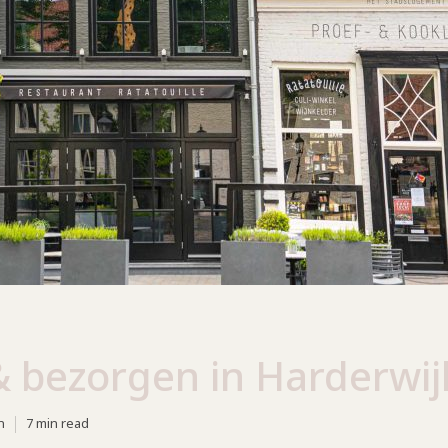
& bezorgen in Harderwij
n
7 min read