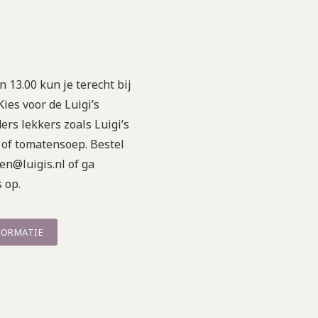
 13.00 kun je terecht bij
 Kies voor de Luigi’s
ders lekkers zoals Luigi’s
e of tomatensoep. Bestel
en@luigis.nl of ga
 op.
FORMATIE