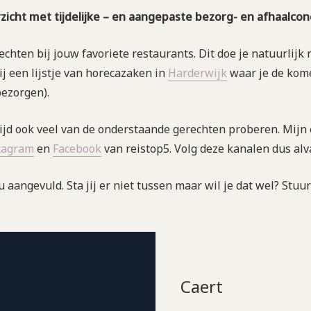
rzicht met tijdelijke – en aangepaste bezorg- en afhaalco
echten bij jouw favoriete restaurants. Dit doe je natuurlijk
ij een lijstje van horecazaken in
Harderwijk
waar je de kome
bezorgen).
tijd ook veel van de onderstaande gerechten proberen. Mijn 
tagram
en
Facebook
van reistop5. Volg deze kanalen dus alv
nu aangevuld. Sta jij er niet tussen maar wil je dat wel? Stu
Caert