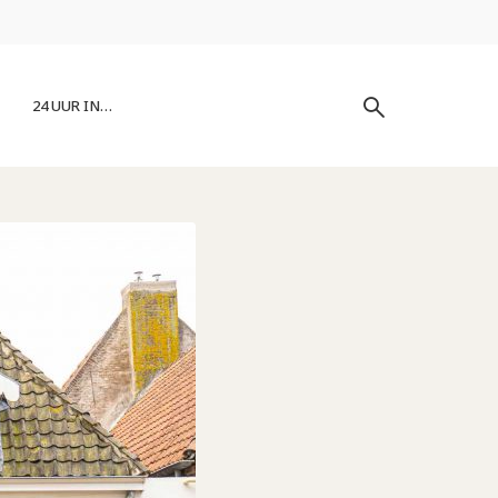
24 UUR IN…