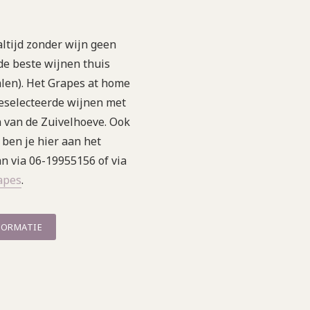
tijd zonder wijn geen
 de beste wijnen thuis
len). Het Grapes at home
geselecteerde wijnen met
 van de Zuivelhoeve. Ook
 ben je hier aan het
an via 06-19955156 of via
apes
.
FORMATIE