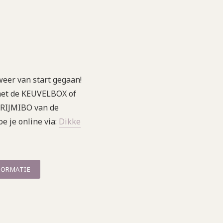
 weer van start gegaan!
met de KEUVELBOX of
 VRIJMIBO van de
e je online via:
Dikke
FORMATIE