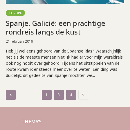
EUROPA
Spanje, Galicië: een prachtige
rondreis langs de kust
21 februari 2019
Heb jij wel eens gehoord van de Spaanse Rias? Waarschijnlijk
net als de meeste mensen niet. Ik had er voor mijn wereldreis
ook nog nooit over gehoord. Tijdens het uitstippelen van de
route kwam ik er steeds meer over te weten. Één ding was
duidelijk: dit gedeelte van Spanje mochten we...
Berichten
1
3
4
5
paginering
THEMA’S