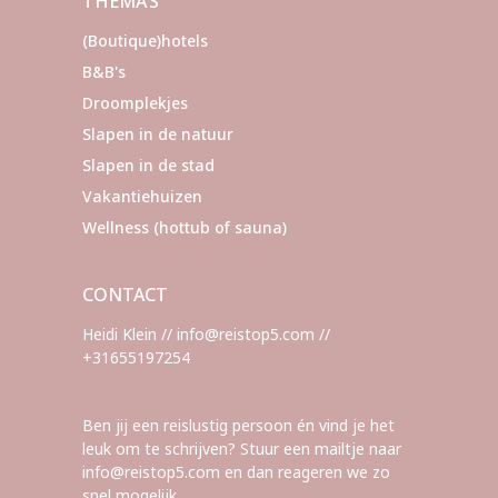
THEMA’S
(Boutique)hotels
B&B's
Droomplekjes
Slapen in de natuur
Slapen in de stad
Vakantiehuizen
Wellness (hottub of sauna)
CONTACT
Heidi Klein // info@reistop5.com //
+31655197254
Ben jij een reislustig persoon én vind je het
leuk om te schrijven? Stuur een mailtje naar
info@reistop5.com en dan reageren we zo
snel mogelijk.