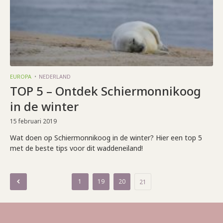
EUROPA
NEDERLAND
TOP 5 – Ontdek Schiermonnikoog
in de winter
15 februari 2019
Wat doen op Schiermonnikoog in de winter? Hier een top 5
met de beste tips voor dit waddeneiland!
Berichten
1
19
20
21
paginering