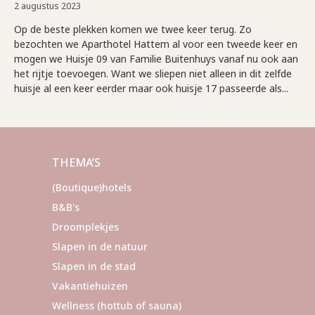
2 augustus 2023
Op de beste plekken komen we twee keer terug. Zo
bezochten we Aparthotel Hattem al voor een tweede keer en
mogen we Huisje 09 van Familie Buitenhuys vanaf nu ook aan
het rijtje toevoegen. Want we sliepen niet alleen in dit zelfde
huisje al een keer eerder maar ook huisje 17 passeerde als...
THEMA’S
(Boutique)hotels
B&B's
Droomplekjes
Slapen in de natuur
Slapen in de stad
Vakantiehuizen
Wellness (hottub of sauna)