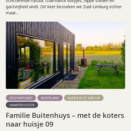
schitterende natuur, charmante dorpjes, hippe steden en
gastvrijheid vindt. Dit keer bezoeken we Zuid-Limburg echter
maar...
DROOMPLEKJES
NEDERLAND
SLAPEN IN DE NATUUR
VAKANTIEHUIZEN
Familie Buitenhuys – met de koters
naar huisje 09