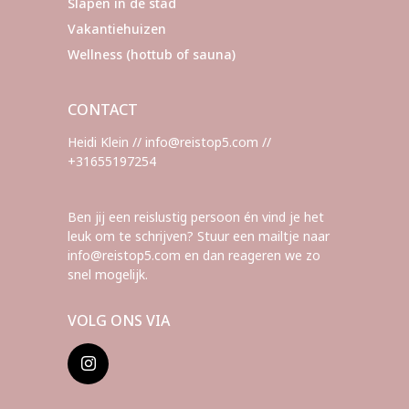
Slapen in de stad
Vakantiehuizen
Wellness (hottub of sauna)
CONTACT
Heidi Klein // info@reistop5.com //
+31655197254
Ben jij een reislustig persoon én vind je het
leuk om te schrijven? Stuur een mailtje naar
info@reistop5.com en dan reageren we zo
snel mogelijk.
VOLG ONS VIA