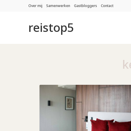
Over mij
Samenwerken
Gastbloggers
Contact
reistop5
k