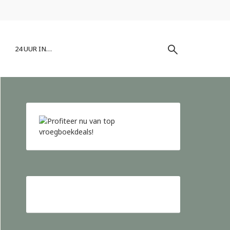
24 UUR IN…