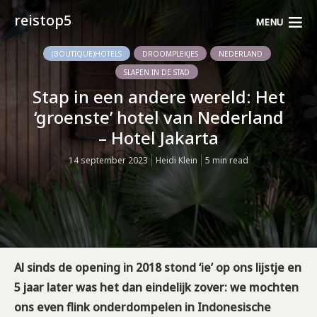
reistop5
MENU
(BOUTIQUE)HOTELS
DROOMPLEKJES
NEDERLAND
SLAPEN IN DE STAD
Stap in een andere wereld: Het
‘groenste’ hotel van Nederland
– Hotel Jakarta
14 september 2023
Heidi Klein
5 min read
Al sinds de opening in 2018 stond ‘ie’ op ons lijstje en
5 jaar later was het dan eindelijk zover: we mochten
ons even flink onderdompelen in Indonesische