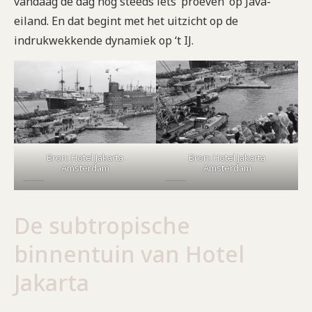
vandaag de dag nog steeds iets ‘proeven’ op Java-
eiland. En dat begint met het uitzicht op de
indrukwekkende dynamiek op ‘t IJ.
Bron: Hotel Jakarta
Bron: Hotel Jakarta
Amsterdam
Amsterdam
De subtropische
binnentuin van Hotel
Jakarta