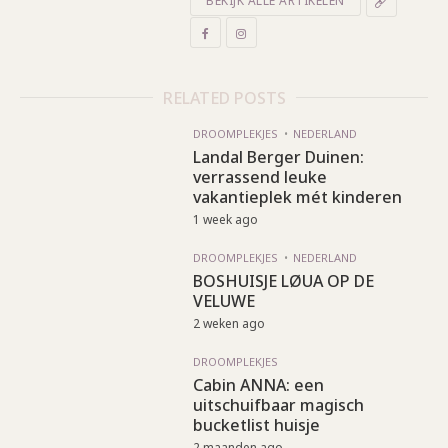
BEKIJK ALLE ARTIKELEN
RELATED POSTS
DROOMPLEKJES
NEDERLAND
Landal Berger Duinen:
verrassend leuke
vakantieplek mét kinderen
1 week ago
DROOMPLEKJES
NEDERLAND
BOSHUISJE LØUA OP DE
VELUWE
2 weken ago
DROOMPLEKJES
Cabin ANNA: een
uitschuifbaar magisch
bucketlist huisje
2 maanden ago