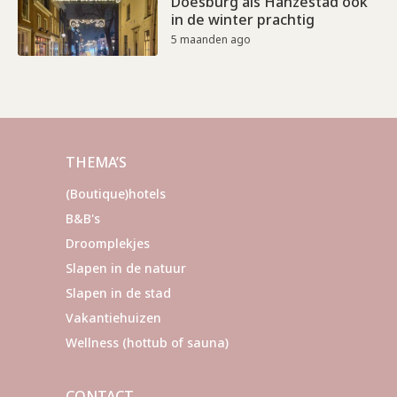
Doesburg als Hanzestad ook
in de winter prachtig
5 maanden ago
THEMA’S
(Boutique)hotels
B&B's
Droomplekjes
Slapen in de natuur
Slapen in de stad
Vakantiehuizen
Wellness (hottub of sauna)
CONTACT