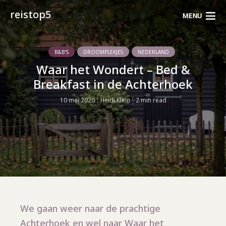
reistop5
MENU
B&B'S
DROOMPLEKJES
NEDERLAND
Waar het Wondert – Bed &
Breakfast in de Achterhoek
10 mei 2020
Heidi Klein
2 min read
We gaan weer naar de prachtige
Achterhoek en wel naar Waar het