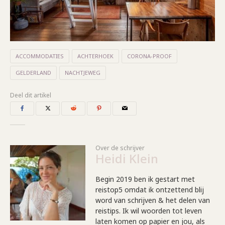
ACCOMMODATIES
ACHTERHOEK
CORONA-PROOF
GELDERLAND
NACHTJEWEG
Deel dit artikel
Over de schrijver
Heidi Klein
Begin 2019 ben ik gestart met
reistop5 omdat ik ontzettend blij
word van schrijven & het delen van
reistips. Ik wil woorden tot leven
laten komen op papier en jou, als