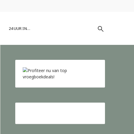
24 UUR IN…