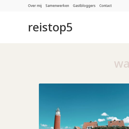
Over mij
Samenwerken
Gastbloggers
Contact
reistop5
wa