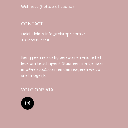
Wellness (hottub of sauna)
CONTACT
Heidi Klein // info@reistop5.com //
+31655197254
Ben jij een reislustig persoon én vind je het
leuk om te schrijven? Stuur een mailtje naar
info@reistop5.com en dan reageren we zo
snel mogelijk.
VOLG ONS VIA