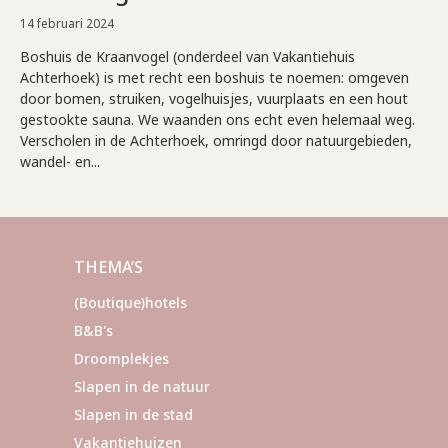
14 februari 2024
Boshuis de Kraanvogel (onderdeel van Vakantiehuis
Achterhoek) is met recht een boshuis te noemen: omgeven
door bomen, struiken, vogelhuisjes, vuurplaats en een hout
gestookte sauna. We waanden ons echt even helemaal weg.
Verscholen in de Achterhoek, omringd door natuurgebieden,
wandel- en...
THEMA’S
(Boutique)hotels
B&B's
Droomplekjes
Slapen in de natuur
Slapen in de stad
Vakantiehuizen