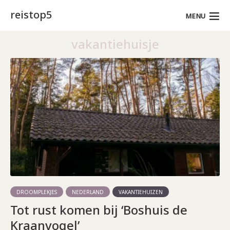
reistop5
MENU
vakantiehuisje
DROOMPLEKJES
NEDERLAND
VAKANTIEHUIZEN
Tot rust komen bij ‘Boshuis de
Kraanvogel’