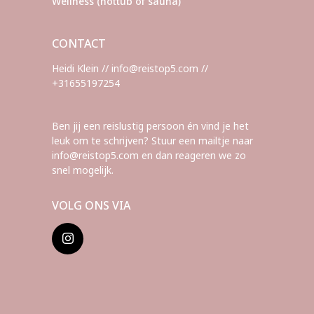
Wellness (hottub of sauna)
CONTACT
Heidi Klein // info@reistop5.com //
+31655197254
Ben jij een reislustig persoon én vind je het
leuk om te schrijven? Stuur een mailtje naar
info@reistop5.com en dan reageren we zo
snel mogelijk.
VOLG ONS VIA