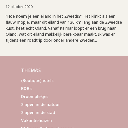
12 oktober 2020
“Hoe noem je een eiland in het Zweeds?” Het klinkt als een
flauw mopje, maar dit eiland van 130 km lang aan de Zweedse
kust, heet echt Öland. Vanaf Kalmar loopt er een brug naar
Öland, wat dit eiland makkelijk bereikbaar maakt. Ik was er
tijdens een roadtrip door onder andere Zweden...
THEMA’S
(Boutique)hotels
B&B's
Droomplekjes
Slapen in de natuur
Slapen in de stad
Vakantiehuizen