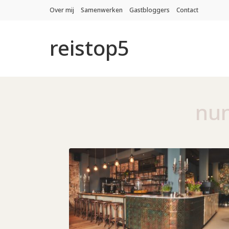
Over mij
Samenwerken
Gastbloggers
Contact
reistop5
nu