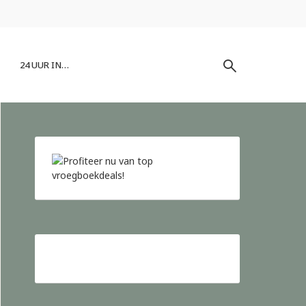
24 UUR IN…