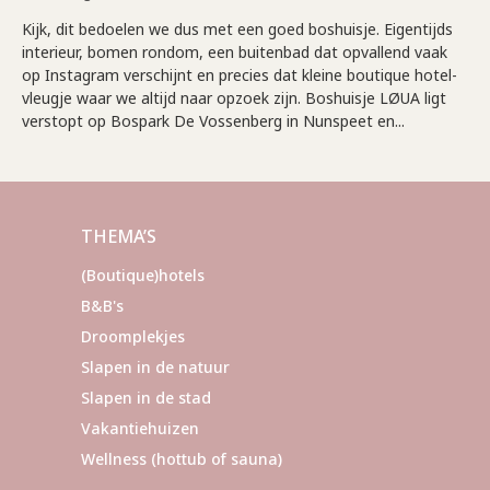
Kijk, dit bedoelen we dus met een goed boshuisje. Eigentijds
interieur, bomen rondom, een buitenbad dat opvallend vaak
op Instagram verschijnt en precies dat kleine boutique hotel-
vleugje waar we altijd naar opzoek zijn. Boshuisje LØUA ligt
verstopt op Bospark De Vossenberg in Nunspeet en...
THEMA’S
(Boutique)hotels
B&B's
Droomplekjes
Slapen in de natuur
Slapen in de stad
Vakantiehuizen
Wellness (hottub of sauna)