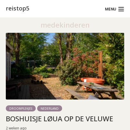
reistop5
MENU
medekinderen
DROOMPLEKJES
NEDERLAND
BOSHUISJE LØUA OP DE VELUWE
2 weken ago