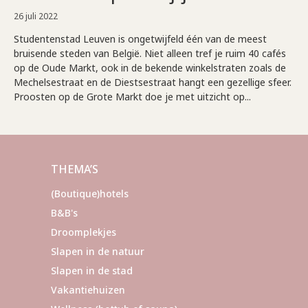
26 juli 2022
Studentenstad Leuven is ongetwijfeld één van de meest
bruisende steden van België. Niet alleen tref je ruim 40 cafés
op de Oude Markt, ook in de bekende winkelstraten zoals de
Mechelsestraat en de Diestsestraat hangt een gezellige sfeer.
Proosten op de Grote Markt doe je met uitzicht op...
THEMA’S
(Boutique)hotels
B&B's
Droomplekjes
Slapen in de natuur
Slapen in de stad
Vakantiehuizen