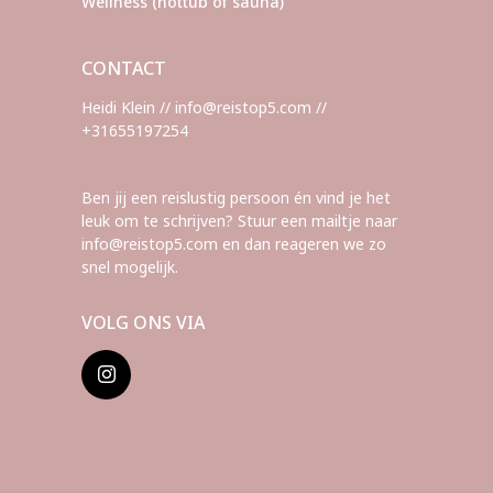
Wellness (hottub of sauna)
CONTACT
Heidi Klein // info@reistop5.com //
+31655197254
Ben jij een reislustig persoon én vind je het
leuk om te schrijven? Stuur een mailtje naar
info@reistop5.com en dan reageren we zo
snel mogelijk.
VOLG ONS VIA