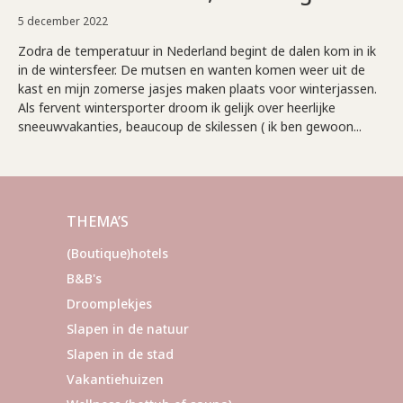
5 december 2022
Zodra de temperatuur in Nederland begint de dalen kom in ik
in de wintersfeer. De mutsen en wanten komen weer uit de
kast en mijn zomerse jasjes maken plaats voor winterjassen.
Als fervent wintersporter droom ik gelijk over heerlijke
sneeuwvakanties, beaucoup de skilessen ( ik ben gewoon...
THEMA’S
(Boutique)hotels
B&B's
Droomplekjes
Slapen in de natuur
Slapen in de stad
Vakantiehuizen