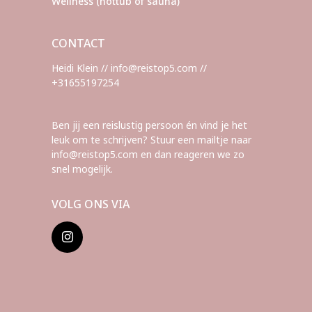
Wellness (hottub of sauna)
CONTACT
Heidi Klein // info@reistop5.com //
+31655197254
Ben jij een reislustig persoon én vind je het
leuk om te schrijven? Stuur een mailtje naar
info@reistop5.com en dan reageren we zo
snel mogelijk.
VOLG ONS VIA