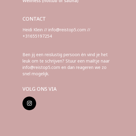
Wellness (hottub of sauna)
CONTACT
Heidi Klein // info@reistop5.com //
+31655197254
Ben jij een reislustig persoon én vind je het
leuk om te schrijven? Stuur een mailtje naar
info@reistop5.com en dan reageren we zo
snel mogelijk.
VOLG ONS VIA