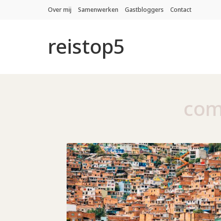
Over mij
Samenwerken
Gastbloggers
Contact
reistop5
com