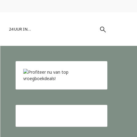
24 UUR IN…