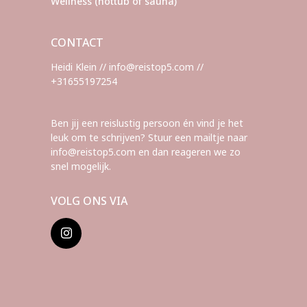
Wellness (hottub of sauna)
CONTACT
Heidi Klein // info@reistop5.com //
+31655197254
Ben jij een reislustig persoon én vind je het
leuk om te schrijven? Stuur een mailtje naar
info@reistop5.com en dan reageren we zo
snel mogelijk.
VOLG ONS VIA