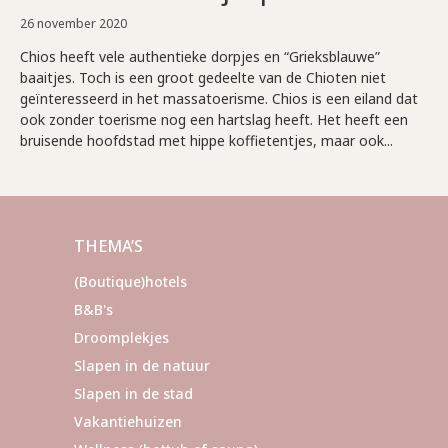
26 november 2020
Chios heeft vele authentieke dorpjes en “Grieksblauwe”
baaitjes. Toch is een groot gedeelte van de Chioten niet
geïnteresseerd in het massatoerisme. Chios is een eiland dat
ook zonder toerisme nog een hartslag heeft. Het heeft een
bruisende hoofdstad met hippe koffietentjes, maar ook...
THEMA’S
(Boutique)hotels
B&B's
Droomplekjes
Slapen in de natuur
Slapen in de stad
Vakantiehuizen