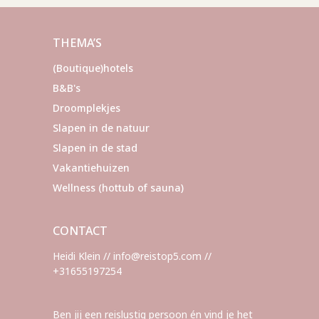
THEMA’S
(Boutique)hotels
B&B's
Droomplekjes
Slapen in de natuur
Slapen in de stad
Vakantiehuizen
Wellness (hottub of sauna)
CONTACT
Heidi Klein // info@reistop5.com //
+31655197254
Ben jij een reislustig persoon én vind je het