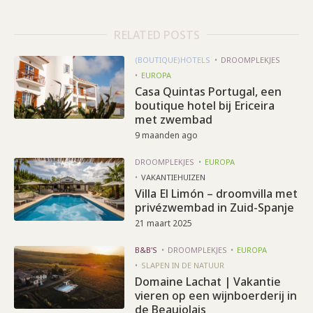
RELATED POSTS
(BOUTIQUE)HOTELS
DROOMPLEKJES
EUROPA
Casa Quintas Portugal, een
boutique hotel bij Ericeira
met zwembad
9 maanden ago
DROOMPLEKJES
EUROPA
VAKANTIEHUIZEN
Villa El Limón – droomvilla met
privézwembad in Zuid-Spanje
21 maart 2025
B&B'S
DROOMPLEKJES
EUROPA
SLAPEN IN DE NATUUR
Domaine Lachat | Vakantie
vieren op een wijnboerderij in
de Beaujolais