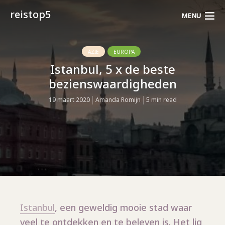
reistop5
MENU
AZIË
EUROPA
Istanbul, 5 x de beste
bezienswaardigheden
19 maart 2020
Amanda Romijn
5 min read
Istanbul
, een geweldig mooie stad waar
veel te ontdekken en te beleven is. Het lig