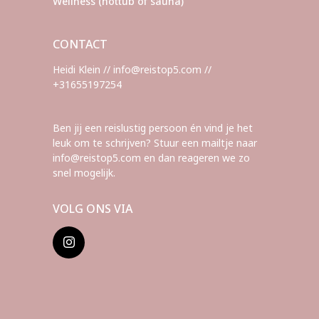
Wellness (hottub of sauna)
CONTACT
Heidi Klein // info@reistop5.com //
+31655197254
Ben jij een reislustig persoon én vind je het
leuk om te schrijven? Stuur een mailtje naar
info@reistop5.com en dan reageren we zo
snel mogelijk.
VOLG ONS VIA