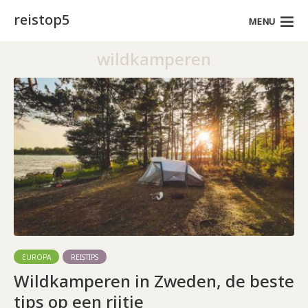
reistop5
MENU
wildkamperen
EUROPA
REISTIPS
Wildkamperen in Zweden, de beste
tips op een rijtje