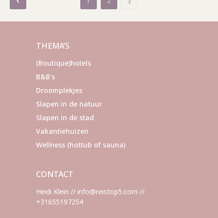
Berichten
1
2
3
paginering
THEMA’S
(Boutique)hotels
B&B's
Droomplekjes
Slapen in de natuur
Slapen in de stad
Vakantiehuizen
Wellness (hottub of sauna)
CONTACT
Heidi Klein // info@reistop5.com //
+31655197254