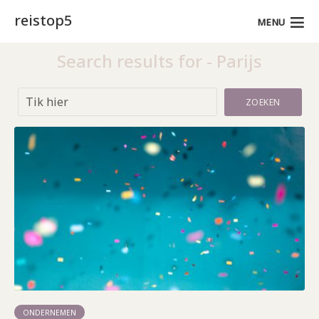
reistop5
MENU
Search results for - Parijs
ZOEKEN
ONDERNEMEN